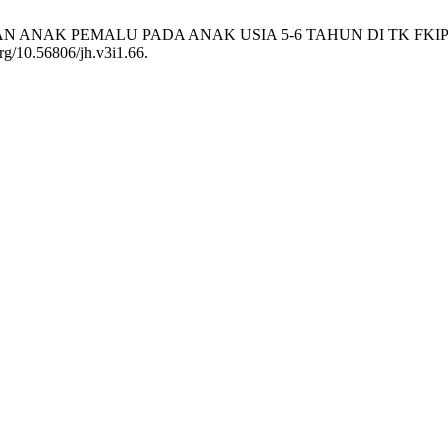
ASALAHAN ANAK PEMALU PADA ANAK USIA 5-6 TAHUN DI TK F
org/10.56806/jh.v3i1.66.